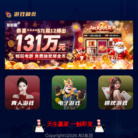
中国大陆知名的综合性娱乐集团
k8凯发(中国)天生赢家·一触即发-ag旗舰厅传媒股份有限公司（深交
所：300027），中国大陆知名的综合性娱乐集团，由王中军、王中磊
兄弟创立于1994年，并于2009年率先登陆创业板，被称为“中国影视娱
乐第一股”。
k8凯发(中国)天生赢家·一触即发-ag旗舰厅是目前国内一家将影视娱
乐、品牌授权与实景娱乐和互联网娱乐三大业务板块及产业投资实现有
效整合的娱乐传媒企业，是业内产业链完整、娱乐资源丰富的公司。在
公司统一平台的整体运作下，各业务板块协同发展。