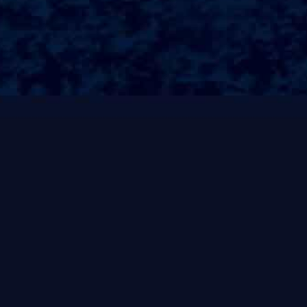
王中磊
联合创始人，副董事长兼CEO
1994年与兄长王中军一起创立k8凯发(中国)天生赢家·一触即发-ag
旗舰厅，全面负责公司的经营和管理工作。
了解详情 →