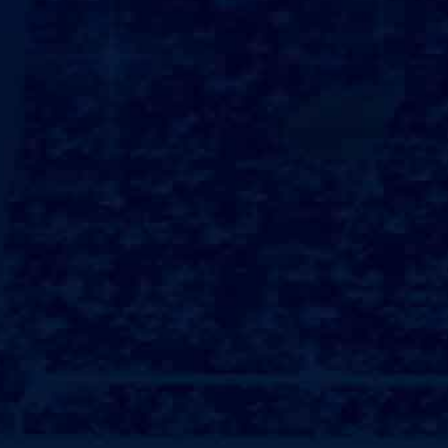
了解详情 →